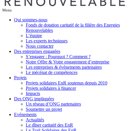
Menu
Qui sommes-nous
Fonds de dotation caritatif de la filière des Energies
Renouvelables
L’équipe
Les experts techniques
Nous contacter
Des entreprises engagées
S’engager : Pourquoi ? Comment ?
Notre Offre & Votre engagement d’entreprise
Les entreprises & évènements partenaires
Le mécénat de compétences
Projets
Projets solidaires EnR soutenus depuis 2010
Projets solidaires à financer
Impacts
Des ONG impliquées
Un réseau d’ONG partenaires
Soumettre un projet
Evènements
Actualités
Le dîner caritatif des EnR
Le Trail Solidaires des EnR