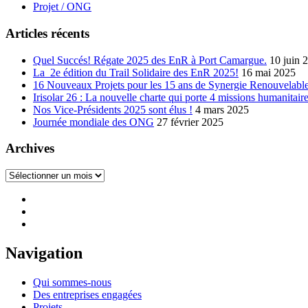
Projet / ONG
Articles récents
Quel Succés! Régate 2025 des EnR à Port Camargue.
10 juin 
La 2e édition du Trail Solidaire des EnR 2025!
16 mai 2025
16 Nouveaux Projets pour les 15 ans de Synergie Renouvelable
Irisolar 26 : La nouvelle charte qui porte 4 missions humanitaire
Nos Vice-Présidents 2025 sont élus !
4 mars 2025
Journée mondiale des ONG
27 février 2025
Archives
Archives
Navigation
Qui sommes-nous
Des entreprises engagées
Projets