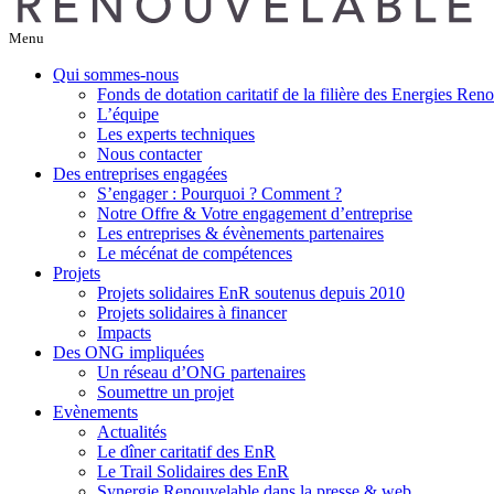
Menu
Qui sommes-nous
Fonds de dotation caritatif de la filière des Energies Ren
L’équipe
Les experts techniques
Nous contacter
Des entreprises engagées
S’engager : Pourquoi ? Comment ?
Notre Offre & Votre engagement d’entreprise
Les entreprises & évènements partenaires
Le mécénat de compétences
Projets
Projets solidaires EnR soutenus depuis 2010
Projets solidaires à financer
Impacts
Des ONG impliquées
Un réseau d’ONG partenaires
Soumettre un projet
Evènements
Actualités
Le dîner caritatif des EnR
Le Trail Solidaires des EnR
Synergie Renouvelable dans la presse & web