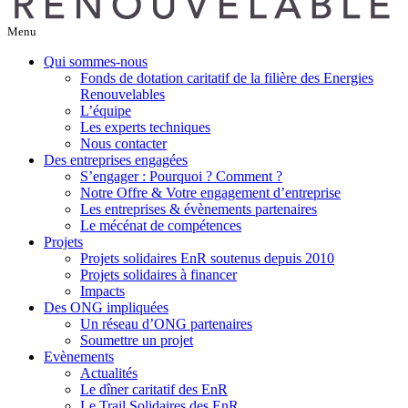
Menu
Qui sommes-nous
Fonds de dotation caritatif de la filière des Energies
Renouvelables
L’équipe
Les experts techniques
Nous contacter
Des entreprises engagées
S’engager : Pourquoi ? Comment ?
Notre Offre & Votre engagement d’entreprise
Les entreprises & évènements partenaires
Le mécénat de compétences
Projets
Projets solidaires EnR soutenus depuis 2010
Projets solidaires à financer
Impacts
Des ONG impliquées
Un réseau d’ONG partenaires
Soumettre un projet
Evènements
Actualités
Le dîner caritatif des EnR
Le Trail Solidaires des EnR