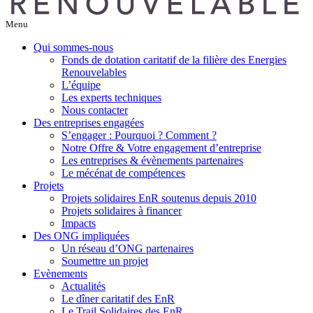
Menu
Qui sommes-nous
Fonds de dotation caritatif de la filière des Energies
Renouvelables
L’équipe
Les experts techniques
Nous contacter
Des entreprises engagées
S’engager : Pourquoi ? Comment ?
Notre Offre & Votre engagement d’entreprise
Les entreprises & évènements partenaires
Le mécénat de compétences
Projets
Projets solidaires EnR soutenus depuis 2010
Projets solidaires à financer
Impacts
Des ONG impliquées
Un réseau d’ONG partenaires
Soumettre un projet
Evènements
Actualités
Le dîner caritatif des EnR
Le Trail Solidaires des EnR