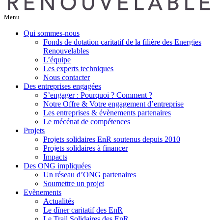
Menu
Qui sommes-nous
Fonds de dotation caritatif de la filière des Energies
Renouvelables
L’équipe
Les experts techniques
Nous contacter
Des entreprises engagées
S’engager : Pourquoi ? Comment ?
Notre Offre & Votre engagement d’entreprise
Les entreprises & évènements partenaires
Le mécénat de compétences
Projets
Projets solidaires EnR soutenus depuis 2010
Projets solidaires à financer
Impacts
Des ONG impliquées
Un réseau d’ONG partenaires
Soumettre un projet
Evènements
Actualités
Le dîner caritatif des EnR
Le Trail Solidaires des EnR