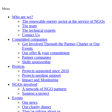
Menu
Who are we?
The renewable energy sector at the service of NGOs
The team
The technical experts
Contact Us
Committed companies
Get Involved Through the Partner Charter or Our
Events
Our offer & your commitment
Partner companies
Skills sponsorship
Projects
Projects supported since 2010
Projects needing support
Impact and Monitoring
NGOs involved
A network of NGO partners
Suggest a project
Events
Our news
Our charity dinner
They’re talking about us