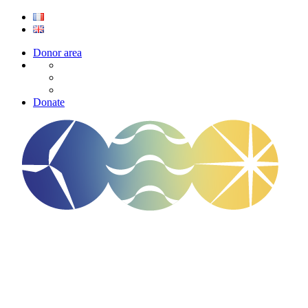
Donor area
Donate