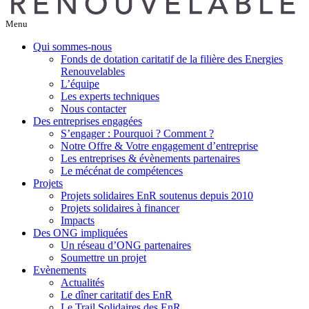
Menu
Qui sommes-nous
Fonds de dotation caritatif de la filière des Energies
Renouvelables
L’équipe
Les experts techniques
Nous contacter
Des entreprises engagées
S’engager : Pourquoi ? Comment ?
Notre Offre & Votre engagement d’entreprise
Les entreprises & évènements partenaires
Le mécénat de compétences
Projets
Projets solidaires EnR soutenus depuis 2010
Projets solidaires à financer
Impacts
Des ONG impliquées
Un réseau d’ONG partenaires
Soumettre un projet
Evènements
Actualités
Le dîner caritatif des EnR
Le Trail Solidaires des EnR