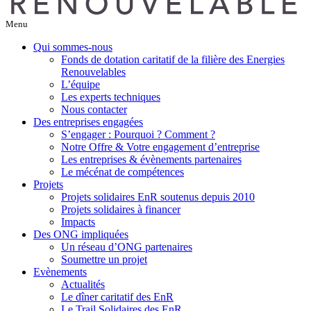
Menu
Qui sommes-nous
Fonds de dotation caritatif de la filière des Energies
Renouvelables
L’équipe
Les experts techniques
Nous contacter
Des entreprises engagées
S’engager : Pourquoi ? Comment ?
Notre Offre & Votre engagement d’entreprise
Les entreprises & évènements partenaires
Le mécénat de compétences
Projets
Projets solidaires EnR soutenus depuis 2010
Projets solidaires à financer
Impacts
Des ONG impliquées
Un réseau d’ONG partenaires
Soumettre un projet
Evènements
Actualités
Le dîner caritatif des EnR
Le Trail Solidaires des EnR