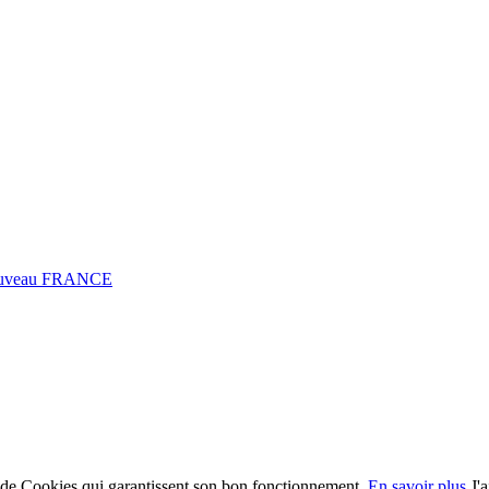
0 Fuveau FRANCE
on de Cookies qui garantissent son bon fonctionnement.
En savoir plus
J'