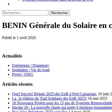
Rechercher :
BENIN Générale du Solaire en 
Publié le 1 avril 2020
Actualités
Entreprises / Donateurs
Institution / Vie du fond
Projet / ONG
Articles récents
Quel Succés! Régate 2025 des EnR à Port Camargue.
10 juin 
La 2e édition du Trail Solidaire des EnR 2025!
16 mai 2025
16 Nouveaux Projets pour les 15 ans de Synergie Renouvelable
Irisolar 26 : La nouvelle charte qui porte 4 missions humanitaire
Nos Vice-Présidents 2025 sont élus !
4 mars 2025