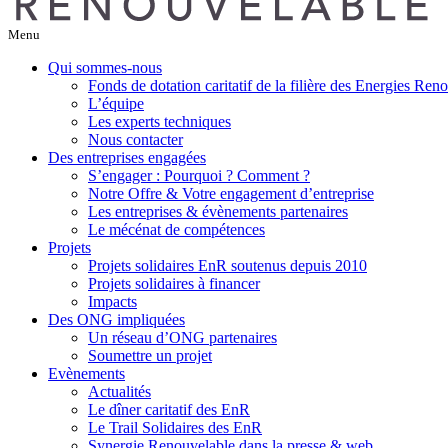
Menu
Qui sommes-nous
Fonds de dotation caritatif de la filière des Energies Ren
L’équipe
Les experts techniques
Nous contacter
Des entreprises engagées
S’engager : Pourquoi ? Comment ?
Notre Offre & Votre engagement d’entreprise
Les entreprises & évènements partenaires
Le mécénat de compétences
Projets
Projets solidaires EnR soutenus depuis 2010
Projets solidaires à financer
Impacts
Des ONG impliquées
Un réseau d’ONG partenaires
Soumettre un projet
Evènements
Actualités
Le dîner caritatif des EnR
Le Trail Solidaires des EnR
Synergie Renouvelable dans la presse & web