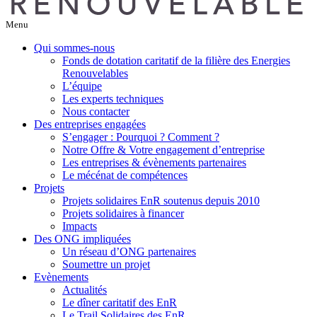
Menu
Qui sommes-nous
Fonds de dotation caritatif de la filière des Energies
Renouvelables
L’équipe
Les experts techniques
Nous contacter
Des entreprises engagées
S’engager : Pourquoi ? Comment ?
Notre Offre & Votre engagement d’entreprise
Les entreprises & évènements partenaires
Le mécénat de compétences
Projets
Projets solidaires EnR soutenus depuis 2010
Projets solidaires à financer
Impacts
Des ONG impliquées
Un réseau d’ONG partenaires
Soumettre un projet
Evènements
Actualités
Le dîner caritatif des EnR
Le Trail Solidaires des EnR