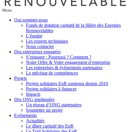
Menu
Qui sommes-nous
Fonds de dotation caritatif de la filière des Energies
Renouvelables
L’équipe
Les experts techniques
Nous contacter
Des entreprises engagées
S’engager : Pourquoi ? Comment ?
Notre Offre & Votre engagement d’entreprise
Les entreprises & évènements partenaires
Le mécénat de compétences
Projets
Projets solidaires EnR soutenus depuis 2010
Projets solidaires à financer
Impacts
Des ONG impliquées
Un réseau d’ONG partenaires
Soumettre un projet
Evènements
Actualités
Le dîner caritatif des EnR
Le Trail Solidaires des EnR