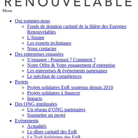
Menu
Qui sommes-nous
Fonds de dotation caritatif de la filière des Energies
Renouvelables
L’équipe
Les experts techniques
Nous contacter
Des entreprises engagées
S’engager : Pourquoi ? Comment ?
Notre Offre & Votre engagement d’entreprise
Les entreprises & évènements partenaires
Le mécénat de compétences
Projets
Projets solidaires EnR soutenus depuis 2010
Projets solidaires à financer
Impacts
Des ONG impliquées
Un réseau d’ONG partenaires
Soumettre un projet
Evènements
Actualités
Le dîner caritatif des EnR
Le Trail Solidaires des EnR