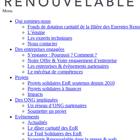
Menu
Qui sommes-nous
Fonds de dotation caritatif de la filière des Energies Ren
L’équipe
Les experts techniques
Nous contacter
Des entreprises engagées
S’engager : Pourquoi ? Comment ?
Notre Offre & Votre engagement d’entreprise
Les entreprises & évènements partenaires
Le mécénat de compétences
Projets
Projets solidaires EnR soutenus depuis 2010
Projets solidaires à financer
Impacts
Des ONG impliquées
Un réseau d’ONG partenaires
Soumettre un projet
Evènements
Actualités
Le dîner caritatif des EnR
Le Trail Solidaires des EnR
Synergie Renouvelable dans la presse & web