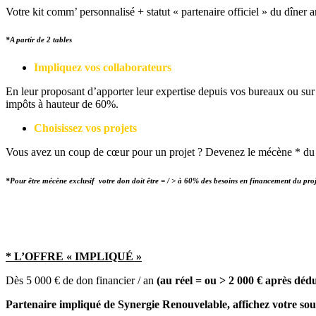
Votre kit comm’ personnalisé + statut « partenaire officiel » du dîner 
*A partir de 2 tables
Impliquez vos collaborateurs
En leur proposant d’apporter leur expertise depuis vos bureaux ou su
impôts à hauteur de 60%.
Choisissez vos projets
Vous avez un coup de cœur pour un projet ? Devenez le mécène * du pr
*Pour être mécène exclusif votre don doit être = / > à 60% des besoins en financement du proj
* L’OFFRE « IMPLIQUÉ »
Dès 5 000 € de don financier / an
(au réel = ou > 2 000 € après dédu
Partenaire impliqué de Synergie Renouvelable, affichez votre sout