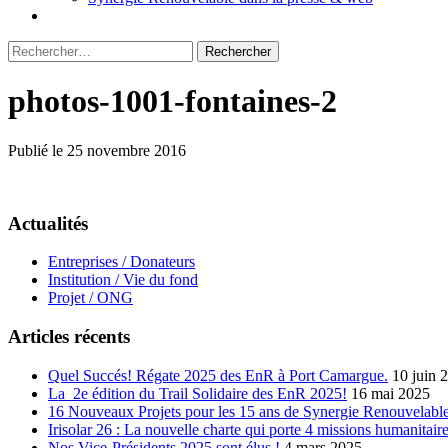
Rechercher :
photos-1001-fontaines-2
Publié le 25 novembre 2016
Actualités
Entreprises / Donateurs
Institution / Vie du fond
Projet / ONG
Articles récents
Quel Succés! Régate 2025 des EnR à Port Camargue.
10 juin 
La 2e édition du Trail Solidaire des EnR 2025!
16 mai 2025
16 Nouveaux Projets pour les 15 ans de Synergie Renouvelable
Irisolar 26 : La nouvelle charte qui porte 4 missions humanitaire
Nos Vice-Présidents 2025 sont élus !
4 mars 2025