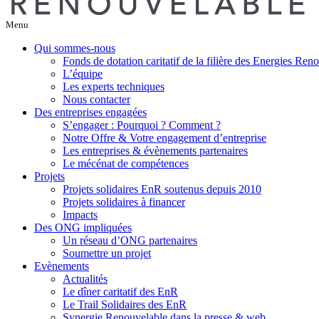
Menu
Qui sommes-nous
Fonds de dotation caritatif de la filière des Energies Ren
L’équipe
Les experts techniques
Nous contacter
Des entreprises engagées
S’engager : Pourquoi ? Comment ?
Notre Offre & Votre engagement d’entreprise
Les entreprises & évènements partenaires
Le mécénat de compétences
Projets
Projets solidaires EnR soutenus depuis 2010
Projets solidaires à financer
Impacts
Des ONG impliquées
Un réseau d’ONG partenaires
Soumettre un projet
Evènements
Actualités
Le dîner caritatif des EnR
Le Trail Solidaires des EnR
Synergie Renouvelable dans la presse & web