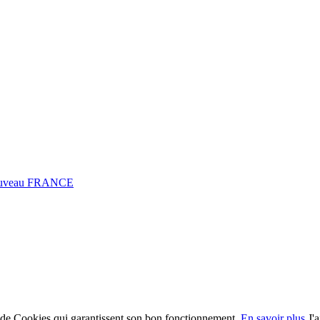
0 Fuveau FRANCE
on de Cookies qui garantissent son bon fonctionnement.
En savoir plus
J'