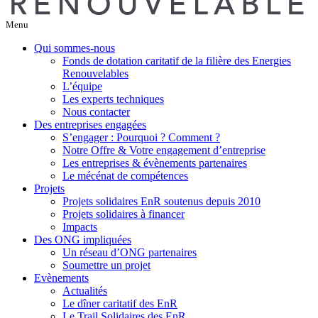
Menu
Qui sommes-nous
Fonds de dotation caritatif de la filière des Energies
Renouvelables
L’équipe
Les experts techniques
Nous contacter
Des entreprises engagées
S’engager : Pourquoi ? Comment ?
Notre Offre & Votre engagement d’entreprise
Les entreprises & évènements partenaires
Le mécénat de compétences
Projets
Projets solidaires EnR soutenus depuis 2010
Projets solidaires à financer
Impacts
Des ONG impliquées
Un réseau d’ONG partenaires
Soumettre un projet
Evènements
Actualités
Le dîner caritatif des EnR
Le Trail Solidaires des EnR