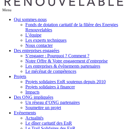
Menu
Qui sommes-nous
Fonds de dotation caritatif de la filière des Energies
Renouvelables
L’équipe
Les experts techniques
Nous contacter
Des entreprises engagées
S’engager : Pourquoi ? Comment ?
Notre Offre & Votre engagement d’entreprise
Les entreprises & évènements partenaires
Le mécénat de compétences
Projets
Projets solidaires EnR soutenus depuis 2010
Projets solidaires à financer
Impacts
Des ONG impliquées
Un réseau d’ONG partenaires
Soumettre un projet
Evènements
Actualités
Le dîner caritatif des EnR
Le Trail Solidaires des EnR