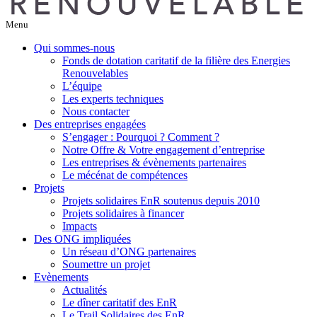
Menu
Qui sommes-nous
Fonds de dotation caritatif de la filière des Energies
Renouvelables
L’équipe
Les experts techniques
Nous contacter
Des entreprises engagées
S’engager : Pourquoi ? Comment ?
Notre Offre & Votre engagement d’entreprise
Les entreprises & évènements partenaires
Le mécénat de compétences
Projets
Projets solidaires EnR soutenus depuis 2010
Projets solidaires à financer
Impacts
Des ONG impliquées
Un réseau d’ONG partenaires
Soumettre un projet
Evènements
Actualités
Le dîner caritatif des EnR
Le Trail Solidaires des EnR