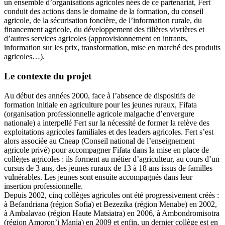
un ensemble d’organisations agricoles nées de ce partenariat, Fert
conduit des actions dans le domaine de la formation, du conseil
agricole, de la sécurisation foncière, de l’information rurale, du
financement agricole, du développement des filières vivrières et
d’autres services agricoles (approvisionnement en intrants,
information sur les prix, transformation, mise en marché des produits
agricoles…).
Le contexte du projet
Au début des années 2000, face à l’absence de dispositifs de
formation initiale en agriculture pour les jeunes ruraux, Fifata
(organisation professionnelle agricole malgache d’envergure
nationale) a interpellé Fert sur la nécessité de former la relève des
exploitations agricoles familiales et des leaders agricoles. Fert s’est
alors associée au Cneap (Conseil national de l’enseignement
agricole privé) pour accompagner Fifata dans la mise en place de
collèges agricoles : ils forment au métier d’agriculteur, au cours d’un
cursus de 3 ans, des jeunes ruraux de 13 à 18 ans issus de familles
vulnérables. Les jeunes sont ensuite accompagnés dans leur
insertion professionnelle.
Depuis 2002, cinq collèges agricoles ont été progressivement créés :
à Befandriana (région Sofia) et Bezezika (région Menabe) en 2002,
à Ambalavao (région Haute Matsiatra) en 2006, à Ambondromisotra
(région Amoron’i Mania) en 2009 et enfin, un dernier collège est en