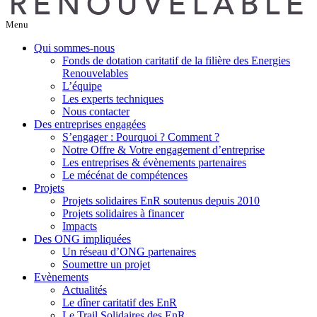
Menu
Qui sommes-nous
Fonds de dotation caritatif de la filière des Energies
Renouvelables
L’équipe
Les experts techniques
Nous contacter
Des entreprises engagées
S’engager : Pourquoi ? Comment ?
Notre Offre & Votre engagement d’entreprise
Les entreprises & évènements partenaires
Le mécénat de compétences
Projets
Projets solidaires EnR soutenus depuis 2010
Projets solidaires à financer
Impacts
Des ONG impliquées
Un réseau d’ONG partenaires
Soumettre un projet
Evènements
Actualités
Le dîner caritatif des EnR
Le Trail Solidaires des EnR