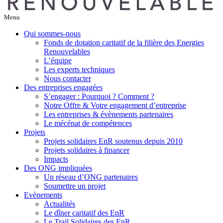
Menu
Qui sommes-nous
Fonds de dotation caritatif de la filière des Energies
Renouvelables
L’équipe
Les experts techniques
Nous contacter
Des entreprises engagées
S’engager : Pourquoi ? Comment ?
Notre Offre & Votre engagement d’entreprise
Les entreprises & évènements partenaires
Le mécénat de compétences
Projets
Projets solidaires EnR soutenus depuis 2010
Projets solidaires à financer
Impacts
Des ONG impliquées
Un réseau d’ONG partenaires
Soumettre un projet
Evènements
Actualités
Le dîner caritatif des EnR
Le Trail Solidaires des EnR