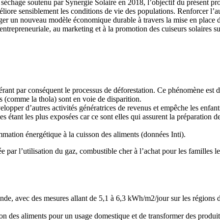
e séchage soutenu par Synergie Solaire en 2018, l’objectif du présent proje
ore sensiblement les conditions de vie des populations. Renforcer l’au
ger un nouveau modèle économique durable à travers la mise en place d’u
ntrepreneuriale, au marketing et à la promotion des cuiseurs solaires su
lérant par conséquent le processus de déforestation. Ce phénomène est d’a
s (comme la thola) sont en voie de disparition.
pper d’autres activités génératrices de revenus et empêche les enfants 
s étant les plus exposées car ce sont elles qui assurent la préparation d
ation énergétique à la cuisson des aliments (données Inti).
ar l’utilisation du gaz, combustible cher à l’achat pour les familles l
monde, avec des mesures allant de 5,1 à 6,3 kWh/m2/jour sur les régions
isson des aliments pour un usage domestique et de transformer des produi