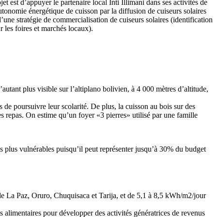
t est d’appuyer le partenaire local Inti Illimani dans ses activités de
tonomie énergétique de cuisson par la diffusion de cuiseurs solaires
ne stratégie de commercialisation de cuiseurs solaires (identification
r les foires et marchés locaux).
utant plus visible sur l’altiplano bolivien, à 4 000 mètres d’altitude,
de poursuivre leur scolarité. De plus, la cuisson au bois sur des
es repas. On estime qu’un foyer «3 pierres» utilisé par une famille
es plus vulnérables puisqu’il peut représenter jusqu’à 30% du budget
 de La Paz, Oruro, Chuquisaca et Tarija, et de 5,1 à 8,5 kWh/m2/jour
ts alimentaires pour développer des activités génératrices de revenus