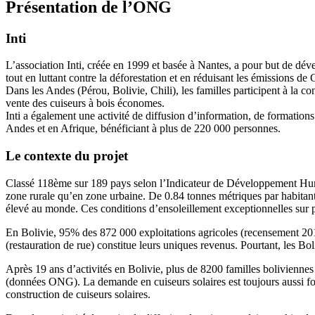
Présentation de l’ONG
Inti
L’association Inti, créée en 1999 et basée à Nantes, a pour but de dév
tout en luttant contre la déforestation et en réduisant les émissions de
Dans les Andes (Pérou, Bolivie, Chili), les familles participent à la co
vente des cuiseurs à bois économes.
Inti a également une activité de diffusion d’information, de formation
Andes et en Afrique, bénéficiant à plus de 220 000 personnes.
Le contexte du projet
Classé 118ème sur 189 pays selon l’Indicateur de Développement Humai
zone rurale qu’en zone urbaine. De 0.84 tonnes métriques par habitan
élevé au monde. Ces conditions d’ensoleillement exceptionnelles sur près
En Bolivie, 95% des 872 000 exploitations agricoles (recensement 2013 
(restauration de rue) constitue leurs uniques revenus. Pourtant, les Bol
Après 19 ans d’activités en Bolivie, plus de 8200 familles boliviennes 
(données ONG). La demande en cuiseurs solaires est toujours aussi fort
construction de cuiseurs solaires.