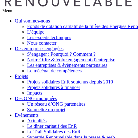
Menu
Qui sommes-nous
Fonds de dotation caritatif de la filière des Energies Ren
L’équipe
Les experts techniques
Nous contacter
Des entreprises engagées
S’engager : Pourquoi ? Comment ?
Notre Offre & Votre engagement d’entreprise
Les entreprises & évènements partenaires
Le mécénat de compétences
Projets
Projets solidaires EnR soutenus depuis 2010
Projets solidaires à financer
Impacts
Des ONG impliquées
Un réseau d’ONG partenaires
Soumettre un projet
Evènements
Actualités
Le dîner caritatif des EnR
Le Trail Solidaires des EnR
Synergie Renouvelable dans la presse & web