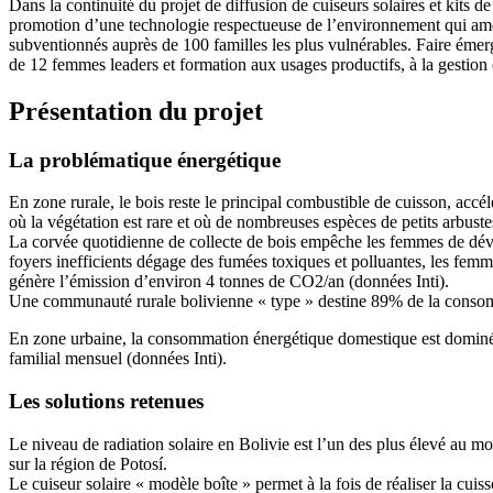
Dans la continuité du projet de diffusion de cuiseurs solaires et kits d
promotion d’une technologie respectueuse de l’environnement qui améli
subventionnés auprès de 100 familles les plus vulnérables. Faire émer
de 12 femmes leaders et formation aux usages productifs, à la gestion e
Présentation du projet
La problématique énergétique
En zone rurale, le bois reste le principal combustible de cuisson, accé
où la végétation est rare et où de nombreuses espèces de petits arbuste
La corvée quotidienne de collecte de bois empêche les femmes de dévelo
foyers inefficients dégage des fumées toxiques et polluantes, les femme
génère l’émission d’environ 4 tonnes de CO2/an (données Inti).
Une communauté rurale bolivienne « type » destine 89% de la consomm
En zone urbaine, la consommation énergétique domestique est dominée p
familial mensuel (données Inti).
Les solutions retenues
Le niveau de radiation solaire en Bolivie est l’un des plus élevé au 
sur la région de Potosí.
Le cuiseur solaire « modèle boîte » permet à la fois de réaliser la cu