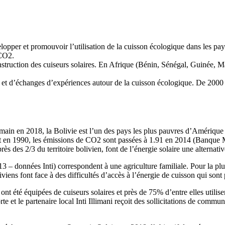
elopper et promouvoir l’utilisation de la cuisson écologique dans les pay
 CO2.
nstruction des cuiseurs solaires. En Afrique (Bénin, Sénégal, Guinée, Maro
s et d’échanges d’expériences autour de la cuisson écologique. De 2000 
n en 2018, la Bolivie est l’un des pays les plus pauvres d’Amérique la
t en 1990, les émissions de CO2 sont passées à 1.91 en 2014 (Banque Mo
 des 2/3 du territoire bolivien, font de l’énergie solaire une alternativ
– données Inti) correspondent à une agriculture familiale. Pour la plupa
iviens font face à des difficultés d’accès à l’énergie de cuisson qui son
ont été équipées de cuiseurs solaires et près de 75% d’entre elles utilis
e et le partenaire local Inti Illimani reçoit des sollicitations de comm