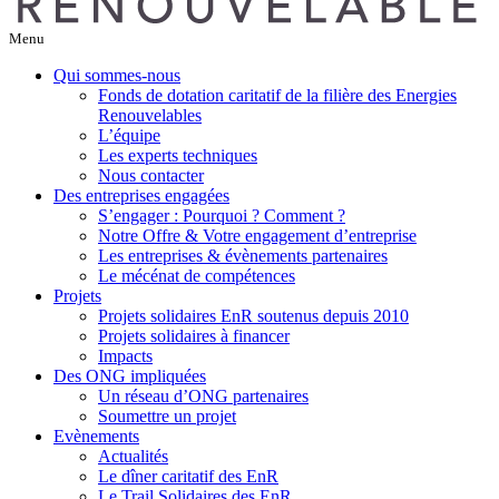
Menu
Qui sommes-nous
Fonds de dotation caritatif de la filière des Energies
Renouvelables
L’équipe
Les experts techniques
Nous contacter
Des entreprises engagées
S’engager : Pourquoi ? Comment ?
Notre Offre & Votre engagement d’entreprise
Les entreprises & évènements partenaires
Le mécénat de compétences
Projets
Projets solidaires EnR soutenus depuis 2010
Projets solidaires à financer
Impacts
Des ONG impliquées
Un réseau d’ONG partenaires
Soumettre un projet
Evènements
Actualités
Le dîner caritatif des EnR
Le Trail Solidaires des EnR