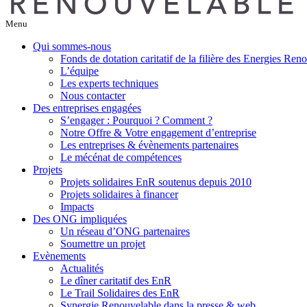
Menu
Qui sommes-nous
Fonds de dotation caritatif de la filière des Energies Ren
L’équipe
Les experts techniques
Nous contacter
Des entreprises engagées
S’engager : Pourquoi ? Comment ?
Notre Offre & Votre engagement d’entreprise
Les entreprises & évènements partenaires
Le mécénat de compétences
Projets
Projets solidaires EnR soutenus depuis 2010
Projets solidaires à financer
Impacts
Des ONG impliquées
Un réseau d’ONG partenaires
Soumettre un projet
Evènements
Actualités
Le dîner caritatif des EnR
Le Trail Solidaires des EnR
Synergie Renouvelable dans la presse & web