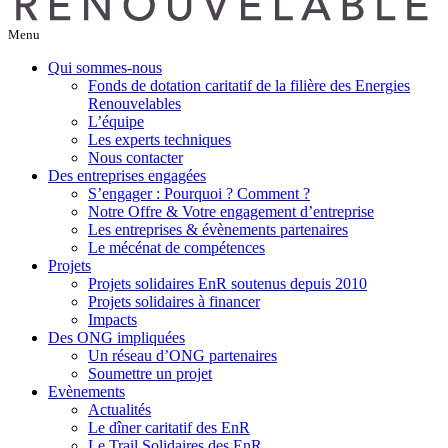
Menu
Qui sommes-nous
Fonds de dotation caritatif de la filière des Energies
Renouvelables
L’équipe
Les experts techniques
Nous contacter
Des entreprises engagées
S’engager : Pourquoi ? Comment ?
Notre Offre & Votre engagement d’entreprise
Les entreprises & évènements partenaires
Le mécénat de compétences
Projets
Projets solidaires EnR soutenus depuis 2010
Projets solidaires à financer
Impacts
Des ONG impliquées
Un réseau d’ONG partenaires
Soumettre un projet
Evènements
Actualités
Le dîner caritatif des EnR
Le Trail Solidaires des EnR