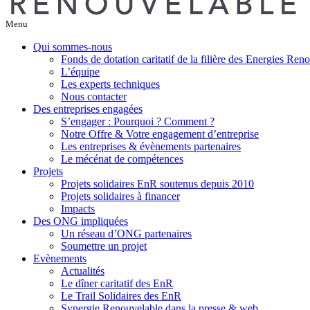
Menu
Qui sommes-nous
Fonds de dotation caritatif de la filière des Energies Ren
L’équipe
Les experts techniques
Nous contacter
Des entreprises engagées
S’engager : Pourquoi ? Comment ?
Notre Offre & Votre engagement d’entreprise
Les entreprises & évènements partenaires
Le mécénat de compétences
Projets
Projets solidaires EnR soutenus depuis 2010
Projets solidaires à financer
Impacts
Des ONG impliquées
Un réseau d’ONG partenaires
Soumettre un projet
Evènements
Actualités
Le dîner caritatif des EnR
Le Trail Solidaires des EnR
Synergie Renouvelable dans la presse & web