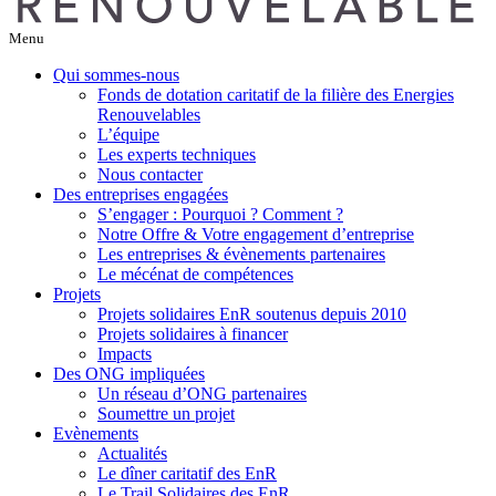
Menu
Qui sommes-nous
Fonds de dotation caritatif de la filière des Energies
Renouvelables
L’équipe
Les experts techniques
Nous contacter
Des entreprises engagées
S’engager : Pourquoi ? Comment ?
Notre Offre & Votre engagement d’entreprise
Les entreprises & évènements partenaires
Le mécénat de compétences
Projets
Projets solidaires EnR soutenus depuis 2010
Projets solidaires à financer
Impacts
Des ONG impliquées
Un réseau d’ONG partenaires
Soumettre un projet
Evènements
Actualités
Le dîner caritatif des EnR
Le Trail Solidaires des EnR