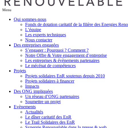
Menu
Qui sommes-nous
Fonds de dotation caritatif de la filière des Energies Ren
L’équipe
Les experts techniques
Nous contacter
Des entreprises engagées
S’engager : Pourquoi ? Comment ?
Notre Offre & Votre engagement d’entreprise
Les entreprises & évènements partenaires
Le mécénat de compétences
Projets
Projets solidaires EnR soutenus depuis 2010
Projets solidaires à financer
Impacts
Des ONG impliquées
Un réseau d’ONG partenaires
Soumettre un projet
Evènements
Actualités
Le dîner caritatif des EnR
Le Trail Solidaires des EnR
Synergie Renouvelable dans la presse & web