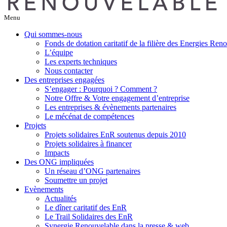
Menu
Qui sommes-nous
Fonds de dotation caritatif de la filière des Energies Ren
L’équipe
Les experts techniques
Nous contacter
Des entreprises engagées
S’engager : Pourquoi ? Comment ?
Notre Offre & Votre engagement d’entreprise
Les entreprises & évènements partenaires
Le mécénat de compétences
Projets
Projets solidaires EnR soutenus depuis 2010
Projets solidaires à financer
Impacts
Des ONG impliquées
Un réseau d’ONG partenaires
Soumettre un projet
Evènements
Actualités
Le dîner caritatif des EnR
Le Trail Solidaires des EnR
Synergie Renouvelable dans la presse & web