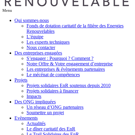
Menu
Qui sommes-nous
Fonds de dotation caritatif de la filière des Energies
Renouvelables
L’équipe
Les experts techniques
Nous contacter
Des entreprises engagées
S’engager : Pourquoi ? Comment ?
Notre Offre & Votre engagement d’entreprise
Les entreprises & évènements partenaires
Le mécénat de compétences
Projets
Projets solidaires EnR soutenus depuis 2010
Projets solidaires à financer
Impacts
Des ONG impliquées
Un réseau d’ONG partenaires
Soumettre un projet
Evènements
Actualités
Le dîner caritatif des EnR
Le Trail Solidaires des EnR