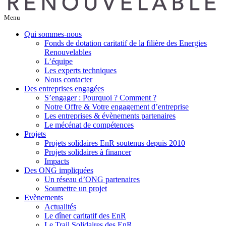
Menu
Qui sommes-nous
Fonds de dotation caritatif de la filière des Energies
Renouvelables
L’équipe
Les experts techniques
Nous contacter
Des entreprises engagées
S’engager : Pourquoi ? Comment ?
Notre Offre & Votre engagement d’entreprise
Les entreprises & évènements partenaires
Le mécénat de compétences
Projets
Projets solidaires EnR soutenus depuis 2010
Projets solidaires à financer
Impacts
Des ONG impliquées
Un réseau d’ONG partenaires
Soumettre un projet
Evènements
Actualités
Le dîner caritatif des EnR
Le Trail Solidaires des EnR