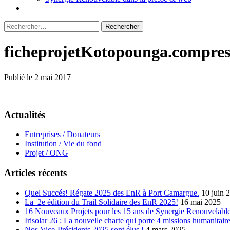
Rechercher :
ficheprojetKotopounga.compres
Publié le 2 mai 2017
Actualités
Entreprises / Donateurs
Institution / Vie du fond
Projet / ONG
Articles récents
Quel Succés! Régate 2025 des EnR à Port Camargue.
10 juin 
La 2e édition du Trail Solidaire des EnR 2025!
16 mai 2025
16 Nouveaux Projets pour les 15 ans de Synergie Renouvelable
Irisolar 26 : La nouvelle charte qui porte 4 missions humanitaire
Nos Vice-Présidents 2025 sont élus !
4 mars 2025