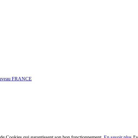
0 Fuveau FRANCE
on de Cookies qui garantissent son bon fonctionnement.
En savoir plus
J'