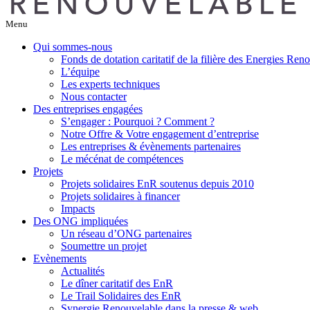
Menu
Qui sommes-nous
Fonds de dotation caritatif de la filière des Energies Ren
L’équipe
Les experts techniques
Nous contacter
Des entreprises engagées
S’engager : Pourquoi ? Comment ?
Notre Offre & Votre engagement d’entreprise
Les entreprises & évènements partenaires
Le mécénat de compétences
Projets
Projets solidaires EnR soutenus depuis 2010
Projets solidaires à financer
Impacts
Des ONG impliquées
Un réseau d’ONG partenaires
Soumettre un projet
Evènements
Actualités
Le dîner caritatif des EnR
Le Trail Solidaires des EnR
Synergie Renouvelable dans la presse & web