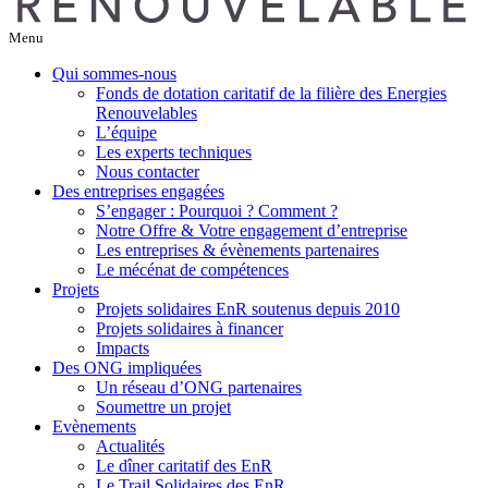
Menu
Qui sommes-nous
Fonds de dotation caritatif de la filière des Energies
Renouvelables
L’équipe
Les experts techniques
Nous contacter
Des entreprises engagées
S’engager : Pourquoi ? Comment ?
Notre Offre & Votre engagement d’entreprise
Les entreprises & évènements partenaires
Le mécénat de compétences
Projets
Projets solidaires EnR soutenus depuis 2010
Projets solidaires à financer
Impacts
Des ONG impliquées
Un réseau d’ONG partenaires
Soumettre un projet
Evènements
Actualités
Le dîner caritatif des EnR
Le Trail Solidaires des EnR