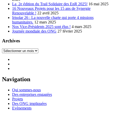
La 2e édition du Trail Solidaire des EnR 2025!
16 mai 2025
16 Nouveaux Projets pour les 15 ans de Synergie
Renouvelable !
22 avril 2025
Irisolar 26 : La nouvelle charte qui porte 4 missions
humanitaires.
12 mars 2025
Nos Vice-Présidents 2025 sont élus !
4 mars 2025
Journée mondiale des ONG
27 février 2025
Archives
Archives
Navigation
Qui sommes-nous
Des entreprises engagées
Projets
Des ONG impliquées
Evènements