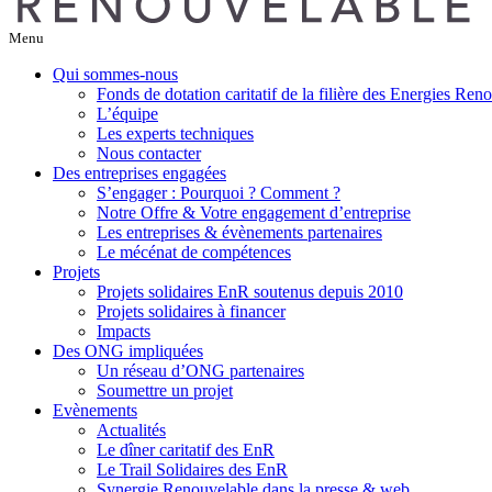
Menu
Qui sommes-nous
Fonds de dotation caritatif de la filière des Energies Ren
L’équipe
Les experts techniques
Nous contacter
Des entreprises engagées
S’engager : Pourquoi ? Comment ?
Notre Offre & Votre engagement d’entreprise
Les entreprises & évènements partenaires
Le mécénat de compétences
Projets
Projets solidaires EnR soutenus depuis 2010
Projets solidaires à financer
Impacts
Des ONG impliquées
Un réseau d’ONG partenaires
Soumettre un projet
Evènements
Actualités
Le dîner caritatif des EnR
Le Trail Solidaires des EnR
Synergie Renouvelable dans la presse & web