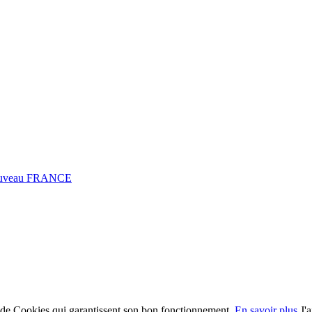
0 Fuveau FRANCE
on de Cookies qui garantissent son bon fonctionnement.
En savoir plus
J'