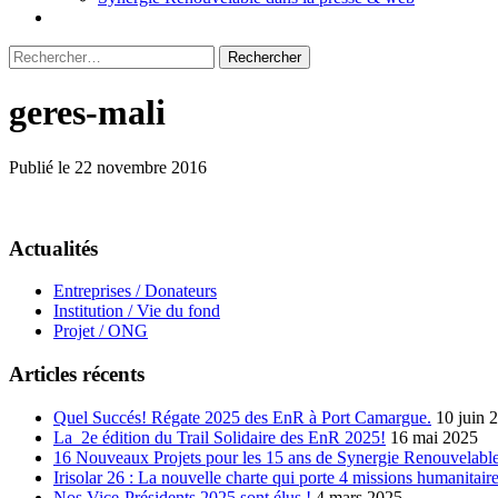
Rechercher :
geres-mali
Publié le 22 novembre 2016
Actualités
Entreprises / Donateurs
Institution / Vie du fond
Projet / ONG
Articles récents
Quel Succés! Régate 2025 des EnR à Port Camargue.
10 juin 
La 2e édition du Trail Solidaire des EnR 2025!
16 mai 2025
16 Nouveaux Projets pour les 15 ans de Synergie Renouvelable
Irisolar 26 : La nouvelle charte qui porte 4 missions humanitaire
Nos Vice-Présidents 2025 sont élus !
4 mars 2025