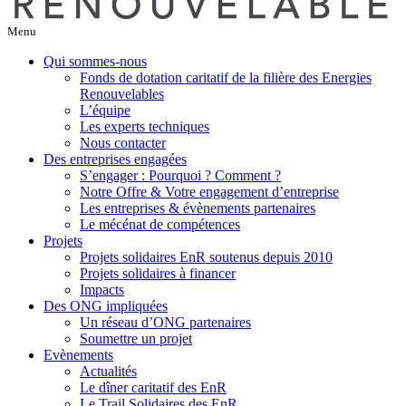
Menu
Qui sommes-nous
Fonds de dotation caritatif de la filière des Energies
Renouvelables
L’équipe
Les experts techniques
Nous contacter
Des entreprises engagées
S’engager : Pourquoi ? Comment ?
Notre Offre & Votre engagement d’entreprise
Les entreprises & évènements partenaires
Le mécénat de compétences
Projets
Projets solidaires EnR soutenus depuis 2010
Projets solidaires à financer
Impacts
Des ONG impliquées
Un réseau d’ONG partenaires
Soumettre un projet
Evènements
Actualités
Le dîner caritatif des EnR
Le Trail Solidaires des EnR