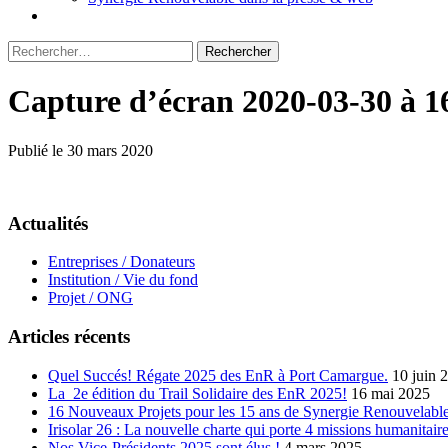
Rechercher :
Capture d’écran 2020-03-30 à 1
Publié le 30 mars 2020
Actualités
Entreprises / Donateurs
Institution / Vie du fond
Projet / ONG
Articles récents
Quel Succés! Régate 2025 des EnR à Port Camargue.
10 juin 
La 2e édition du Trail Solidaire des EnR 2025!
16 mai 2025
16 Nouveaux Projets pour les 15 ans de Synergie Renouvelable
Irisolar 26 : La nouvelle charte qui porte 4 missions humanitaire
Nos Vice-Présidents 2025 sont élus !
4 mars 2025