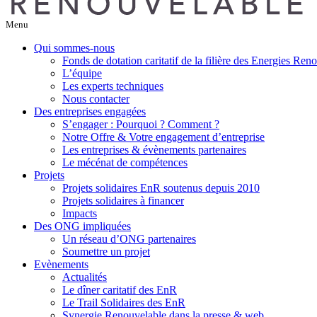
Menu
Qui sommes-nous
Fonds de dotation caritatif de la filière des Energies Ren
L’équipe
Les experts techniques
Nous contacter
Des entreprises engagées
S’engager : Pourquoi ? Comment ?
Notre Offre & Votre engagement d’entreprise
Les entreprises & évènements partenaires
Le mécénat de compétences
Projets
Projets solidaires EnR soutenus depuis 2010
Projets solidaires à financer
Impacts
Des ONG impliquées
Un réseau d’ONG partenaires
Soumettre un projet
Evènements
Actualités
Le dîner caritatif des EnR
Le Trail Solidaires des EnR
Synergie Renouvelable dans la presse & web