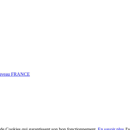
0 Fuveau FRANCE
on de Cookies qui garantissent son bon fonctionnement.
En savoir plus
J'