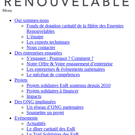
Menu
Qui sommes-nous
Fonds de dotation caritatif de la filière des Energies
Renouvelables
L’équipe
Les experts techniques
Nous contacter
Des entreprises engagées
S’engager : Pourquoi ? Comment ?
Notre Offre & Votre engagement d’entreprise
Les entreprises & évènements partenaires
Le mécénat de compétences
Projets
Projets solidaires EnR soutenus depuis 2010
Projets solidaires à financer
Impacts
Des ONG impliquées
Un réseau d’ONG partenaires
Soumettre un projet
Evènements
Actualités
Le dîner caritatif des EnR
Le Trail Solidaires des EnR