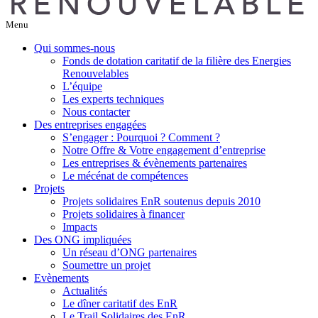
Menu
Qui sommes-nous
Fonds de dotation caritatif de la filière des Energies
Renouvelables
L’équipe
Les experts techniques
Nous contacter
Des entreprises engagées
S’engager : Pourquoi ? Comment ?
Notre Offre & Votre engagement d’entreprise
Les entreprises & évènements partenaires
Le mécénat de compétences
Projets
Projets solidaires EnR soutenus depuis 2010
Projets solidaires à financer
Impacts
Des ONG impliquées
Un réseau d’ONG partenaires
Soumettre un projet
Evènements
Actualités
Le dîner caritatif des EnR
Le Trail Solidaires des EnR