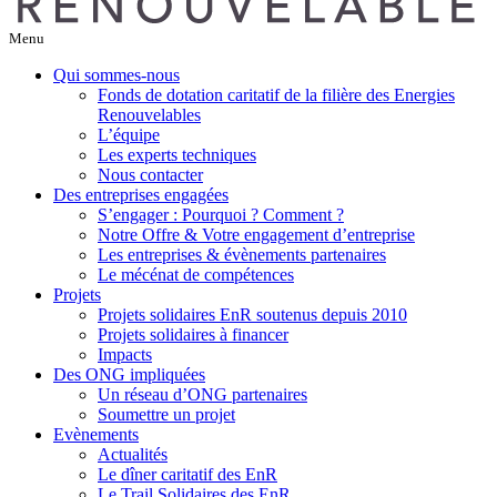
Menu
Qui sommes-nous
Fonds de dotation caritatif de la filière des Energies
Renouvelables
L’équipe
Les experts techniques
Nous contacter
Des entreprises engagées
S’engager : Pourquoi ? Comment ?
Notre Offre & Votre engagement d’entreprise
Les entreprises & évènements partenaires
Le mécénat de compétences
Projets
Projets solidaires EnR soutenus depuis 2010
Projets solidaires à financer
Impacts
Des ONG impliquées
Un réseau d’ONG partenaires
Soumettre un projet
Evènements
Actualités
Le dîner caritatif des EnR
Le Trail Solidaires des EnR