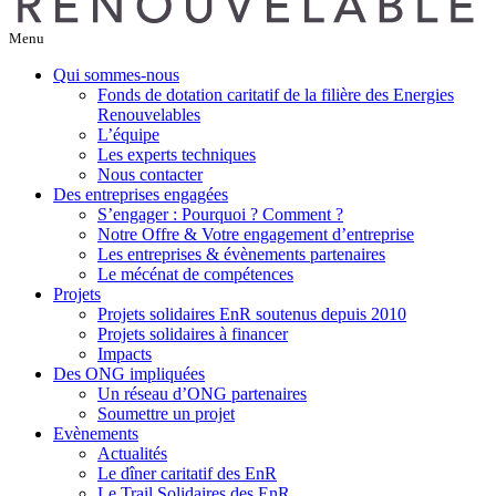
Menu
Qui sommes-nous
Fonds de dotation caritatif de la filière des Energies
Renouvelables
L’équipe
Les experts techniques
Nous contacter
Des entreprises engagées
S’engager : Pourquoi ? Comment ?
Notre Offre & Votre engagement d’entreprise
Les entreprises & évènements partenaires
Le mécénat de compétences
Projets
Projets solidaires EnR soutenus depuis 2010
Projets solidaires à financer
Impacts
Des ONG impliquées
Un réseau d’ONG partenaires
Soumettre un projet
Evènements
Actualités
Le dîner caritatif des EnR
Le Trail Solidaires des EnR