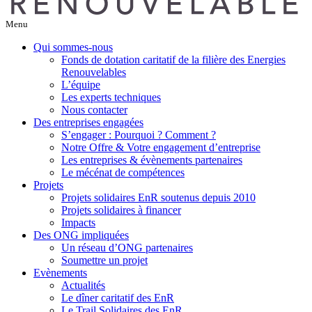
Menu
Qui sommes-nous
Fonds de dotation caritatif de la filière des Energies
Renouvelables
L’équipe
Les experts techniques
Nous contacter
Des entreprises engagées
S’engager : Pourquoi ? Comment ?
Notre Offre & Votre engagement d’entreprise
Les entreprises & évènements partenaires
Le mécénat de compétences
Projets
Projets solidaires EnR soutenus depuis 2010
Projets solidaires à financer
Impacts
Des ONG impliquées
Un réseau d’ONG partenaires
Soumettre un projet
Evènements
Actualités
Le dîner caritatif des EnR
Le Trail Solidaires des EnR