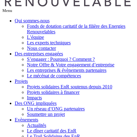
Menu
Qui sommes-nous
Fonds de dotation caritatif de la filière des Energies
Renouvelables
L’équipe
Les experts techniques
Nous contacter
Des entreprises engagées
S’engager : Pourquoi ? Comment ?
Notre Offre & Votre engagement d’entreprise
Les entreprises & évènements partenaires
Le mécénat de compétences
Projets
Projets solidaires EnR soutenus depuis 2010
Projets solidaires à financer
Impacts
Des ONG impliquées
Un réseau d’ONG partenaires
Soumettre un projet
Evènements
Actualités
Le dîner caritatif des EnR
Le Trail Solidaires des EnR