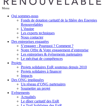
Menu
Qui sommes-nous
Fonds de dotation caritatif de la filière des Energies
Renouvelables
L’équipe
Les experts techniques
Nous contacter
Des entreprises engagées
S’engager : Pourquoi ? Comment ?
Notre Offre & Votre engagement d’entreprise
Les entreprises & évènements partenaires
Le mécénat de compétences
Projets
Projets solidaires EnR soutenus depuis 2010
Projets solidaires à financer
Impacts
Des ONG impliquées
Un réseau d’ONG partenaires
Soumettre un projet
Evènements
Actualités
Le dîner caritatif des EnR
Le Trail Solidaires des EnR