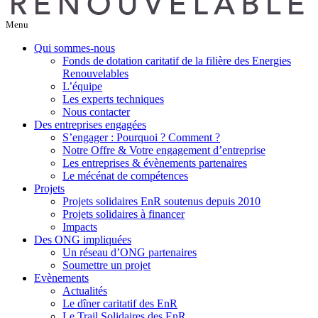
Menu
Qui sommes-nous
Fonds de dotation caritatif de la filière des Energies
Renouvelables
L’équipe
Les experts techniques
Nous contacter
Des entreprises engagées
S’engager : Pourquoi ? Comment ?
Notre Offre & Votre engagement d’entreprise
Les entreprises & évènements partenaires
Le mécénat de compétences
Projets
Projets solidaires EnR soutenus depuis 2010
Projets solidaires à financer
Impacts
Des ONG impliquées
Un réseau d’ONG partenaires
Soumettre un projet
Evènements
Actualités
Le dîner caritatif des EnR
Le Trail Solidaires des EnR