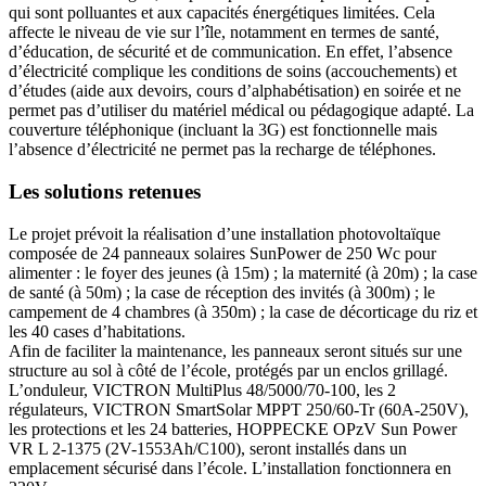
qui sont polluantes et aux capacités énergétiques limitées. Cela
affecte le niveau de vie sur l’île, notamment en termes de santé,
d’éducation, de sécurité et de communication. En effet, l’absence
d’électricité complique les conditions de soins (accouchements) et
d’études (aide aux devoirs, cours d’alphabétisation) en soirée et ne
permet pas d’utiliser du matériel médical ou pédagogique adapté. La
couverture téléphonique (incluant la 3G) est fonctionnelle mais
l’absence d’électricité ne permet pas la recharge de téléphones.
Les solutions retenues
Le projet prévoit la réalisation d’une installation photovoltaïque
composée de 24 panneaux solaires SunPower de 250 Wc pour
alimenter : le foyer des jeunes (à 15m) ; la maternité (à 20m) ; la case
de santé (à 50m) ; la case de réception des invités (à 300m) ; le
campement de 4 chambres (à 350m) ; la case de décorticage du riz et
les 40 cases d’habitations.
Afin de faciliter la maintenance, les panneaux seront situés sur une
structure au sol à côté de l’école, protégés par un enclos grillagé.
L’onduleur, VICTRON MultiPlus 48/5000/70-100, les 2
régulateurs, VICTRON SmartSolar MPPT 250/60-Tr (60A-250V),
les protections et les 24 batteries, HOPPECKE OPzV Sun Power
VR L 2-1375 (2V-1553Ah/C100), seront installés dans un
emplacement sécurisé dans l’école. L’installation fonctionnera en