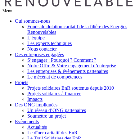
Menu
Qui sommes-nous
Fonds de dotation caritatif de la filière des Energies
Renouvelables
L’équipe
Les experts techniques
Nous contacter
Des entreprises engagées
S’engager : Pourquoi ? Comment ?
Notre Offre & Votre engagement d’entreprise
Les entreprises & évènements partenaires
Le mécénat de compétences
Projets
Projets solidaires EnR soutenus depuis 2010
Projets solidaires à financer
Impacts
Des ONG impliquées
Un réseau d’ONG partenaires
Soumettre un projet
Evènements
Actualités
Le dîner caritatif des EnR
Le Trail Solidaires des EnR