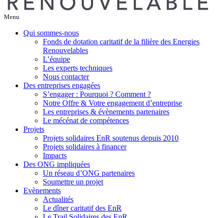
Menu
Qui sommes-nous
Fonds de dotation caritatif de la filière des Energies
Renouvelables
L’équipe
Les experts techniques
Nous contacter
Des entreprises engagées
S’engager : Pourquoi ? Comment ?
Notre Offre & Votre engagement d’entreprise
Les entreprises & évènements partenaires
Le mécénat de compétences
Projets
Projets solidaires EnR soutenus depuis 2010
Projets solidaires à financer
Impacts
Des ONG impliquées
Un réseau d’ONG partenaires
Soumettre un projet
Evènements
Actualités
Le dîner caritatif des EnR
Le Trail Solidaires des EnR